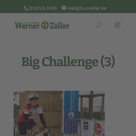
(0 42 52) 34 59
mail@lu-zoeller.de
Big Challenge (3)