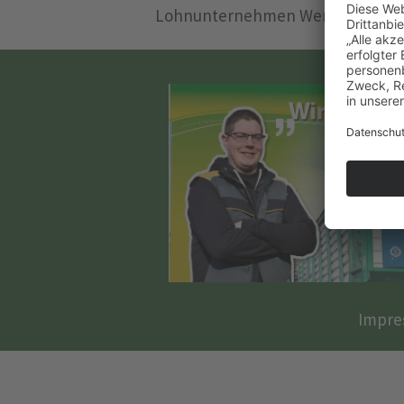
Lohnunternehmen Werner Zöller 
Impre