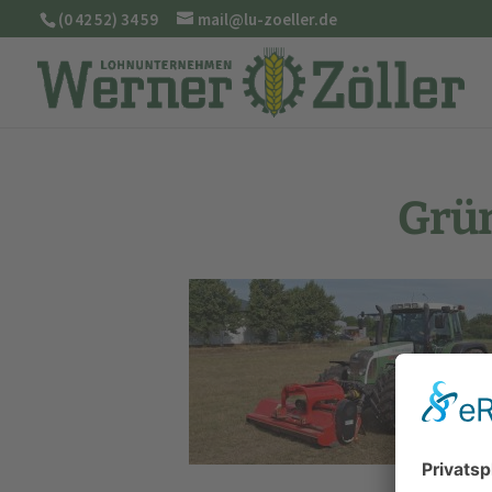
(0 42 52) 34 59
mail@lu-zoeller.de
Grün