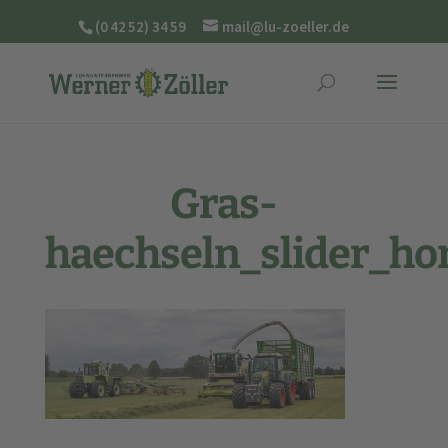
(0 42 52) 34 59
mail@lu-zoeller.de
Gras-
haechseln_slider_h