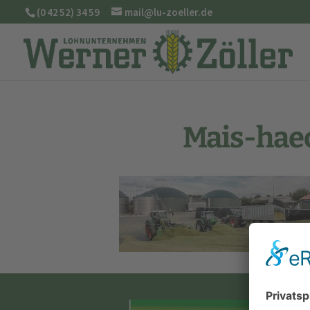
(0 42 52) 34 59
mail@lu-zoeller.de
Mais-hae