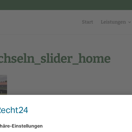
Start
Leistungen
chseln_slider_home